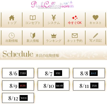
トップ
コンセプト
システム
今すぐOK
キャスト
写メ日記
出勤情報
ランキング
ネット予約
新人情報
Schedule
本日の出勤情報
8/6
8/7
8/8
THU
FRI
SAT
8/9
8/10
8/11
SUN
MON
TUE
8/12
WED