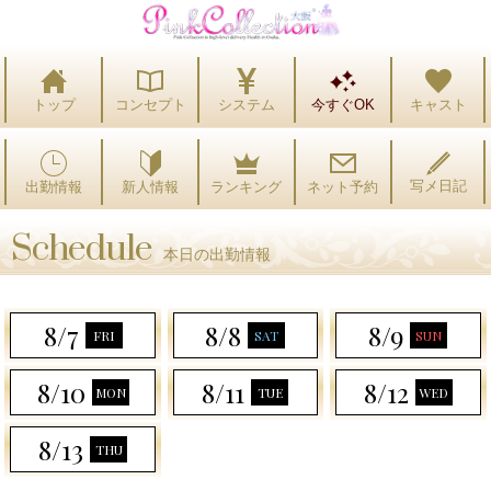
トップ
コンセプト
システム
今すぐOK
キャスト
写メ日記
出勤情報
ランキング
ネット予約
新人情報
Schedule
本日の出勤情報
8/7
8/8
8/9
FRI
SAT
SUN
8/10
8/11
8/12
MON
TUE
WED
8/13
THU