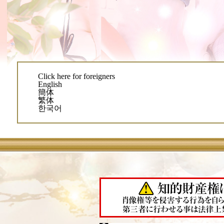
Click here for foreigners
English
簡体
繁体
한국어